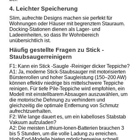
4. Leichter Speicherung
Slim, aufrechte Designs machen sie perfekt für
Wohnungen oder Häuser mit begrenztem Stauraum.
Docking-Stationen dienen als Lager- und
Ladeeinheiten, so dass Ihr Wohnbereich
unübersichtlich ist.
Häufig gestellte Fragen zu Stick -
Staubsaugerreinigern
F1: Kann ein Stick -Saugle -Reiniger dicker Teppiche?
A1: Ja, moderne Stick-Staubsauger mit motorisierten
Bürstenrollen und hoher Saugleistung (150–200 AW)
können effektiv niedrige bis mittelschwere Teppiche
reinigen. Für tiefe Pile-Teppiche wird empfohlen, ein
Modell mit einstellbarem Absaugen auszuwählen, um
die motorische Dehnung zu verhindern und
gleichzeitig die optimale Entfernung von Schmutz
aufrechtzuerhalten.
F2: Wie lange dauert es, um ein kabelloses Stabstab
Vakuum aufzuladen?
A2: Die meisten Lithium-Ionen-Batterien brauchen 3
bis 5 Stunden, um die volle Ladung zu erreichen.
High-End-Modelle bieten möglicherweise schnell