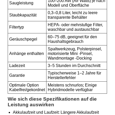
100–200 AW (Air Watts) je nach
Saugleistung
Modell und Oberfläche
0,3–0,8 Liter, leicht zu leere
Staubkapazität
transparente Behälter
HEPA- oder mehrstufige Filter,
Filtertyp
waschbar und austauschbar
60–75 dB, geeignet für den
Geräuschpegel
Haushaltsgebrauch
Spaltwerkzeug, Polsterpinsel,
Anhänge enthalten
motorisierte Mini -Pinsel,
Wandmontage -Docking
Ladezeit
3–5 Stunden im Durchschnitt
Typischerweise 1–2 Jahre für
Garantie
Herstellerfehler
Optimale Option
Meistens schnurlos; Einige
Kabelfrei/gekordnet
Hybridmodelle verfügbar
Wie sich diese Spezifikationen auf die
Leistung auswirken
Akkulaufzeit und Laufzeit: Längere Akkulaufzeit