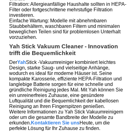
Filtration: Allergieanfällige Haushalte sollten in HEPA-
Filter oder fortgeschrittene mehrstufige Filtration
investieren.
Einfache Wartung: Modelle mit abnehmbaren
Staubbehältern, waschbaren Filtern und minimalen
beweglichen Teilen sind für problemlosen Unterhalt
vorzuziehen.
Yah Stick Vakuum Cleaner - Innovation
trifft die Bequemlichkeit
Der
Yah
Stick -Vakuumreiniger kombiniert leichtes
Design, starke Saug- und vielseitige Anhänge,
wodurch es ideal für moderne Häuser ist. Seine
kompakte Karosserie, effiziente HEPA-Filtration und
langlebige Batterie sorgen für eine schnelle und
gründliche Reinigung jedes Mal. Mit Yah können Sie
ein unreinerfreies Zuhause, eine gesündere
Luftqualität und die Bequemlichkeit der kabellosen
Reinigung an Ihren Fingerspitzen genießen.
Weitere Informationen zu Yah Stick Vakuumreinigern
oder um die gesamte Bandbreite der Modelle zu
erkunden.
Kontaktieren Sie uns
Heute, um die
perfekte Lösung für Ihr Zuhause zu finden.