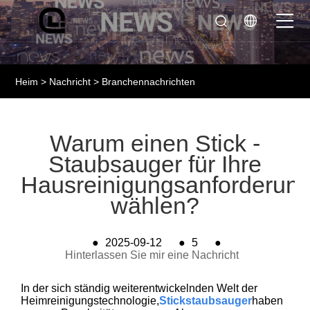
Heim
>
Nachricht
>
Branchennachrichten
Warum einen Stick -
Staubsauger für Ihre
Hausreinigungsanforderun
wählen?
●
2025-09-12
●
5
●
Hinterlassen Sie mir eine Nachricht
In der sich ständig weiterentwickelnden Welt der
Heimreinigungstechnologie,
Stickstaubsauger
haben